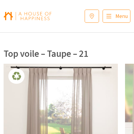
Verder naar navigatie
Ga naar hoofdinhoud
Footer
Menu
Top voile – Taupe – 21