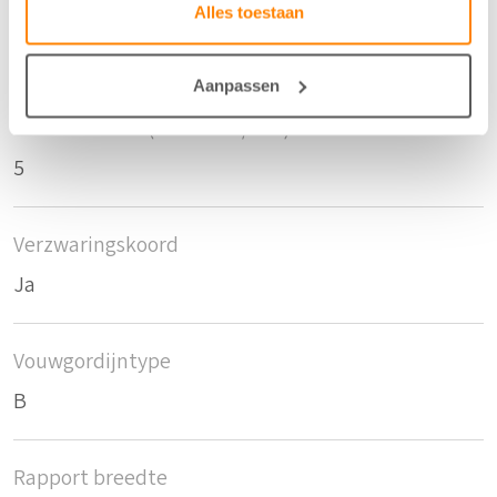
Krimptolerantie breedte
Alles toestaan
0
Aanpassen
Lichtechtheid (schaal 1 t/m 8)
5
Verzwaringskoord
Ja
Vouwgordijntype
B
Rapport breedte