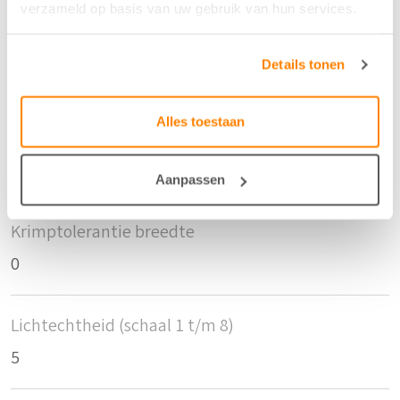
verzameld op basis van uw gebruik van hun services.
Aantal flesjes per m2
Details tonen
7
Alles toestaan
Krimptolerantie hoogte
0
Aanpassen
Krimptolerantie breedte
0
Lichtechtheid (schaal 1 t/m 8)
5