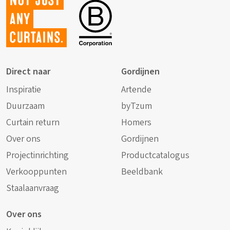
Not just
any
curtains.
Direct naar
Gordijnen
Inspiratie
Artende
Duurzaam
byTzum
Curtain return
Homers
Over ons
Gordijnen
Projectinrichting
Productcatalogus
Verkooppunten
Beeldbank
Staalaanvraag
Over ons