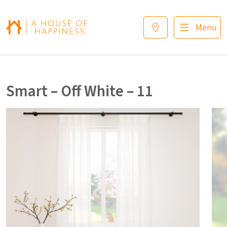
Verder naar navigatie
Ga naar hoofdinhoud
Footer
Menu
Smart – Off White – 11