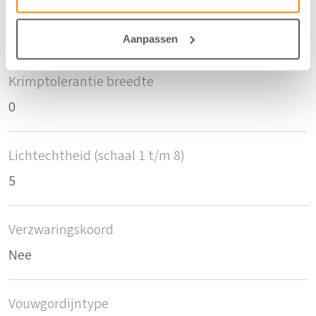
Krimptolerantie hoogte
0
Aanpassen
Krimptolerantie breedte
0
Lichtechtheid (schaal 1 t/m 8)
5
Verzwaringskoord
Nee
Vouwgordijntype