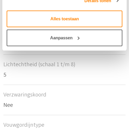
Details tonen
Krimptolerantie hoogte
1
Alles toestaan
Krimptolerantie breedte
Aanpassen
1
Lichtechtheid (schaal 1 t/m 8)
5
Verzwaringskoord
Nee
Vouwgordijntype