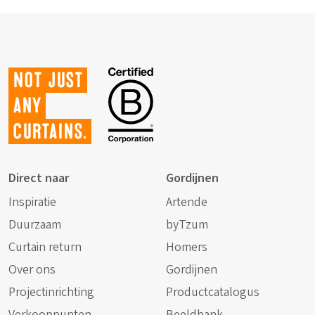
Not just
any
curtains.
Direct naar
Gordijnen
Inspiratie
Artende
Duurzaam
byTzum
Curtain return
Homers
Over ons
Gordijnen
Projectinrichting
Productcatalogus
Verkooppunten
Beeldbank