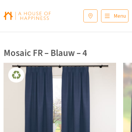
Verder naar navigatie
Ga naar hoofdinhoud
Footer
Menu
Mosaic FR – Blauw – 4