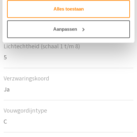
Alles toestaan
Krimptolerantie breedte
0
Aanpassen
Lichtechtheid (schaal 1 t/m 8)
5
Verzwaringskoord
Ja
Vouwgordijntype
C