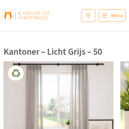
Verder naar navigatie
Ga naar hoofdinhoud
Footer
Menu
Kantoner – Licht Grijs – 50