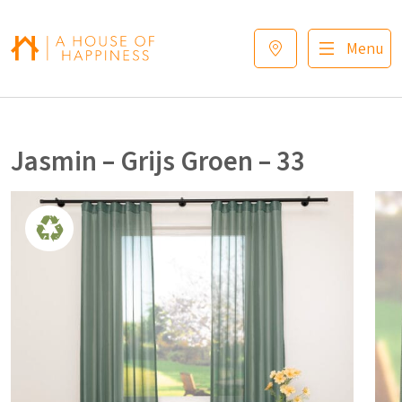
Verder naar navigatie
Ga naar hoofdinhoud
Footer
Menu
Jasmin – Grijs Groen – 33