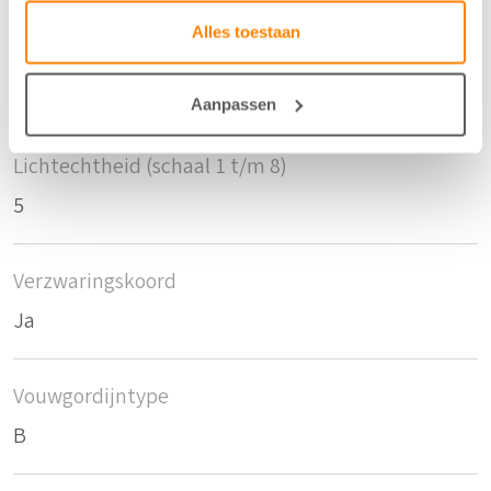
Alles toestaan
Krimptolerantie breedte
0
Aanpassen
Lichtechtheid (schaal 1 t/m 8)
5
Verzwaringskoord
Ja
Vouwgordijntype
B