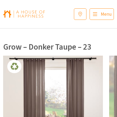
Verder naar navigatie
Ga naar hoofdinhoud
Footer
Menu
Grow – Donker Taupe – 23