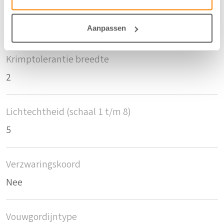
Krimptolerantie hoogte
1,5
Aanpassen
Krimptolerantie breedte
2
Lichtechtheid (schaal 1 t/m 8)
5
Verzwaringskoord
Nee
Vouwgordijntype