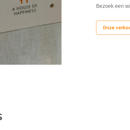
Bezoek een win
Onze verko
s