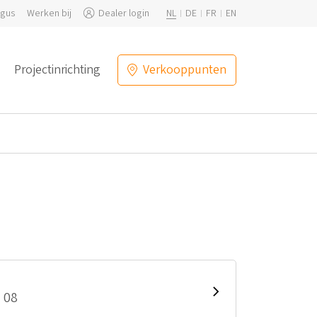
ogus
Werken bij
Dealer login
NL
DE
FR
EN
Projectinrichting
Verkooppunten
 08