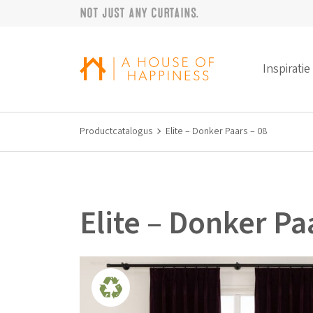
Not just any curtains.
Verder naar navigatie
Ga naar hoofdinhoud
Footer
Inspiratie
Productcatalogus
Elite – Donker Paars – 08
Elite – Donker Pa