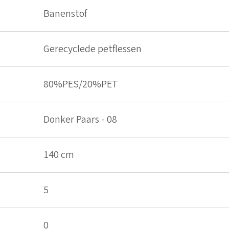
Banenstof
Gerecyclede petflessen
80%PES/20%PET
Donker Paars - 08
140 cm
5
0