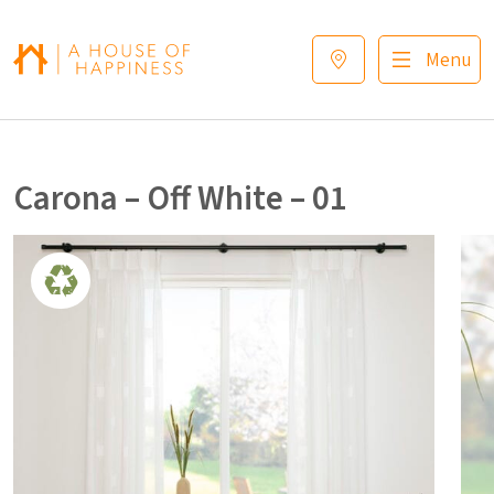
Verder naar navigatie
Ga naar hoofdinhoud
Footer
Menu
Carona – Off White – 01