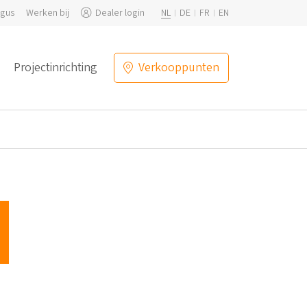
ogus
Werken bij
Dealer login
NL
DE
FR
EN
Projectinrichting
Verkooppunten