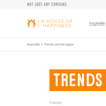
Not just any curtains.
Verder naar navigatie
Ga naar hoofdinhoud
Footer
Inspiratie
Inspiratie
Trends van het najaar
Trends 
Trends