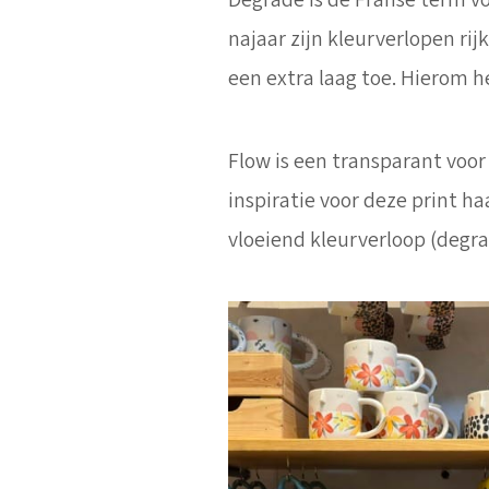
Dégradé is de Franse term vo
najaar zijn kleurverlopen r
een extra laag toe. Hierom h
Flow is een transparant voor 
inspiratie voor deze print 
vloeiend kleurverloop (degra