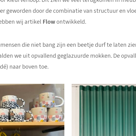
or kleurverloop. Dit zien we veel terugkomen in meube
ijker geworden door de combinatie van structuur en vl
ebben wij artikel
Flow
ontwikkeld.
mensen die niet bang zijn een beetje durf te laten zie
haalden we uit opvallend geglazuurde mokken. De opva
dé) naar boven toe.