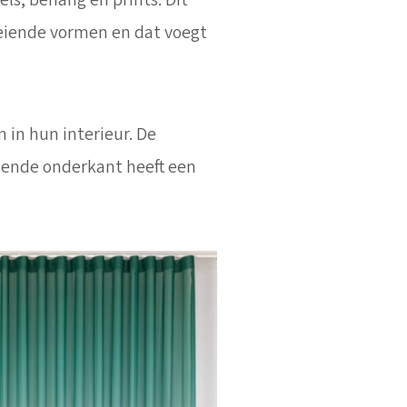
ls, behang en prints. Dit
oeiende vormen en dat voegt
n in hun interieur. De
llende onderkant heeft een